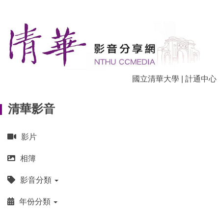
跳
到
主
要
內
容
區
國立清華大學
|
計通中心
清華影音
影片
相簿
影音分類
年份分類