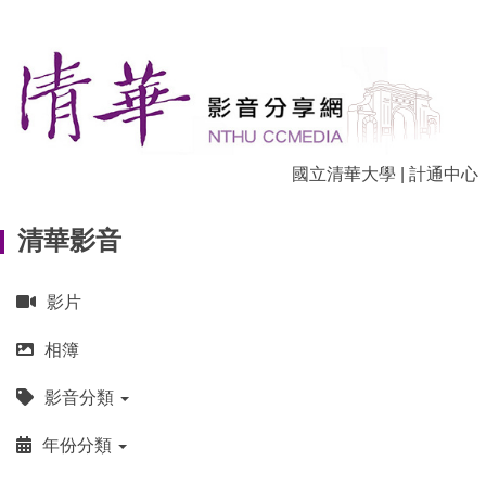
跳
到
主
要
內
容
區
國立清華大學
|
計通中心
清華影音
影片
相簿
影音分類
年份分類