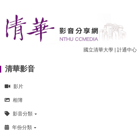
跳
到
主
要
內
容
區
國立清華大學
|
計通中心
清華影音
影片
相簿
影音分類
年份分類