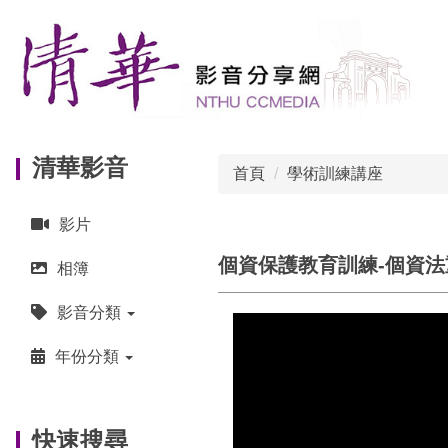
跳
到
主
要
內
容
區
清華影音
首頁
學術訓練講座
影片
個資保護教育訓練-個資
相簿
影音分類
年份分類
快速搜尋