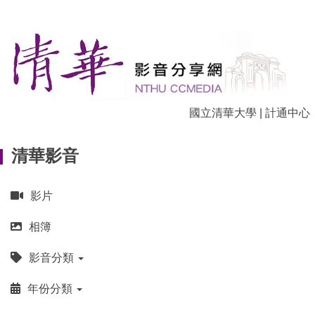
跳
到
主
要
內
容
區
國立清華大學
|
計通中心
清華影音
影片
相簿
影音分類
年份分類