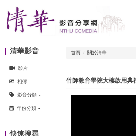
跳
到
主
要
內
容
區
清華影音
首頁
關於清華
影片
竹師教育學院大樓啟用典
相簿
影音分類
年份分類
快速搜尋