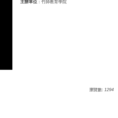
主辦單位
：竹師教育學院
瀏覽數:
1294