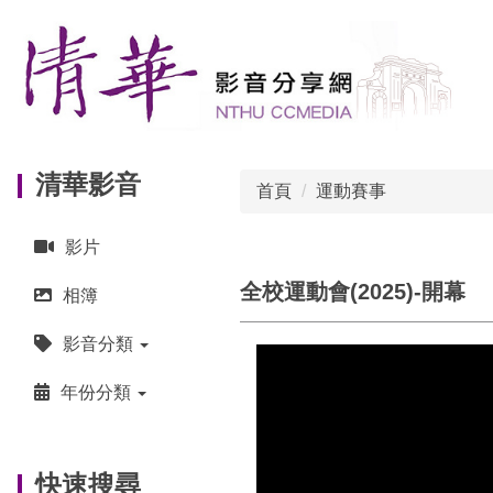
跳
到
主
要
內
容
區
清華影音
首頁
運動賽事
影片
全校運動會(2025)-開幕
相簿
影音分類
年份分類
快速搜尋