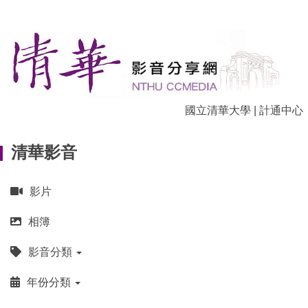
跳
到
主
要
內
容
區
國立清華大學
|
計通中心
清華影音
影片
相簿
影音分類
年份分類