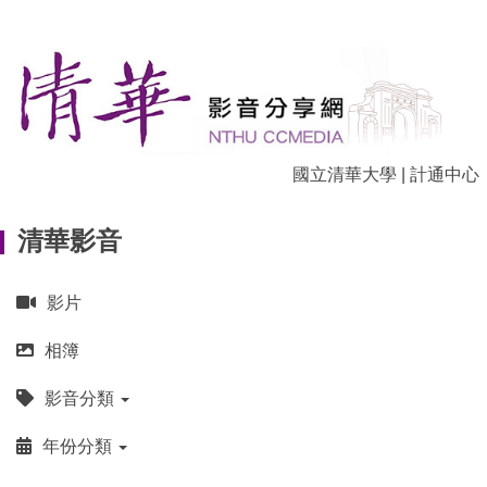
跳
到
主
要
內
容
區
國立清華大學
|
計通中心
清華影音
影片
相簿
影音分類
年份分類