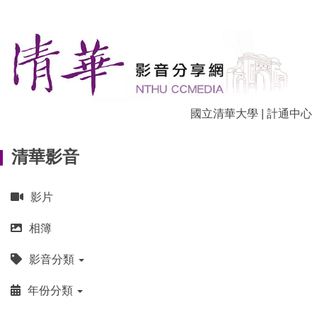
跳
到
主
要
內
容
區
國立清華大學
|
計通中心
清華影音
影片
相簿
影音分類
年份分類