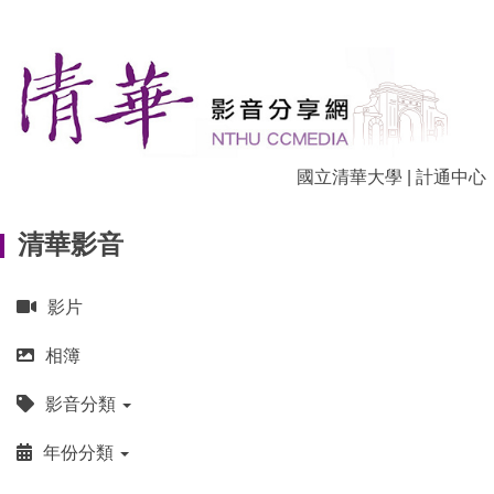
跳
到
主
要
內
容
區
國立清華大學
|
計通中心
清華影音
影片
相簿
影音分類
年份分類