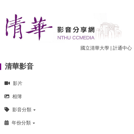
跳
到
主
要
內
容
區
國立清華大學
|
計通中心
清華影音
影片
相簿
影音分類
年份分類