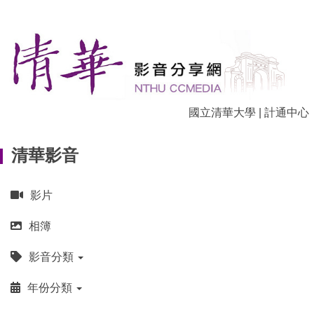
跳
到
主
要
內
容
區
國立清華大學
|
計通中心
清華影音
影片
相簿
影音分類
年份分類